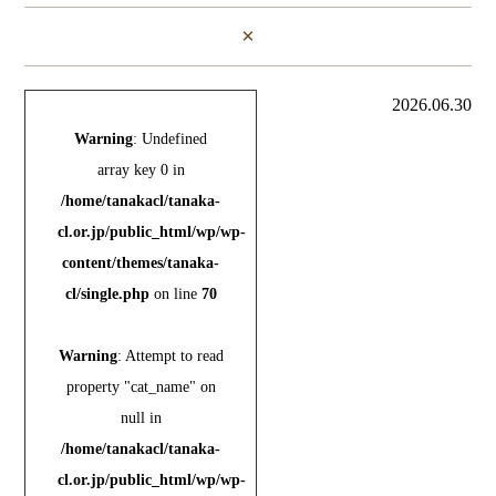
×
2026.06.30
Warning
: Undefined
array key 0 in
/home/tanakacl/tanaka-
cl.or.jp/public_html/wp/wp-
content/themes/tanaka-
cl/single.php
on line
70
Warning
: Attempt to read
property "cat_name" on
null in
/home/tanakacl/tanaka-
cl.or.jp/public_html/wp/wp-