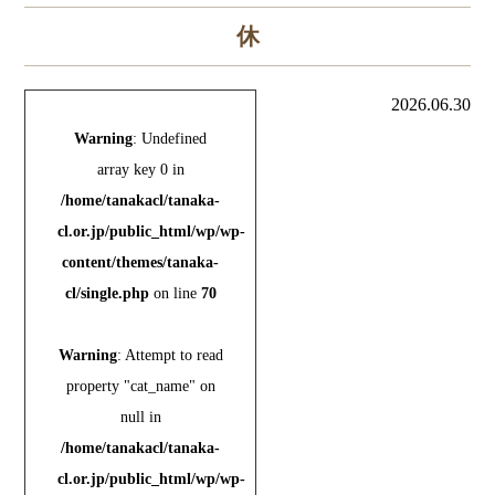
休
2026.06.30
Warning
: Undefined
array key 0 in
/home/tanakacl/tanaka-
cl.or.jp/public_html/wp/wp-
content/themes/tanaka-
cl/single.php
on line
70
Warning
: Attempt to read
property "cat_name" on
null in
/home/tanakacl/tanaka-
cl.or.jp/public_html/wp/wp-