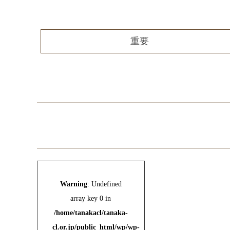
重要
Warning
: Undefined
array key 0 in
/home/tanakacl/tanaka-
cl.or.jp/public_html/wp/wp-