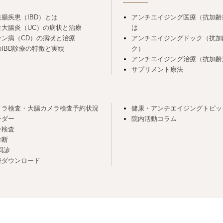
腸疾患（IBD）とは
アンチエイジング医療（抗加齢
性大腸炎（UC）の病状と治療
は
ーン病（CD）の病状と治療
アンチエイジングドック（抗加
IBD診療の特徴と実績
ク）
アンチエイジング治療（抗加齢
サプリメント療法
メラ検査・大腸カメラ検査予約状況
健康・アンチエイジングトピッ
ンダー
院内活動コラム
ー検査
診断
問診
表ダウンロード