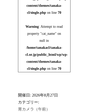
content/themes/tanaka-
cl/single.php
on line
70
Warning
: Attempt to read
property "cat_name" on
null in
/home/tanakacl/tanaka-
cl.or.jp/public_html/wp/wp-
content/themes/tanaka-
cl/single.php
on line
70
開催日: 2026年8月27日
カテゴリー:
胃カメラ（午前）