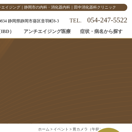
チエイジング｜静岡市の内科・消化器内科｜田中消化器科クリニック
054-247-5522
-0834 静岡県静岡市葵区音羽町8-3
IBD）
アンチエイジング医療
症状・病名から探す
ホーム
>
イベント
>
胃カメラ（午前）
>
休