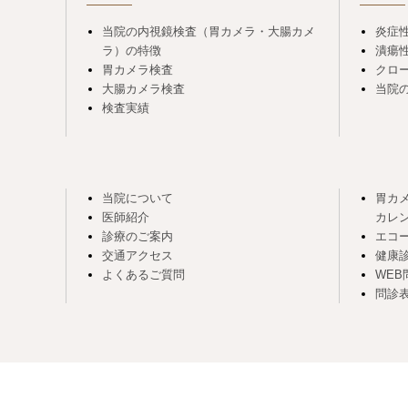
当院の内視鏡検査（胃カメラ・大腸カメ
炎症性
ラ）の特徴
潰瘍
胃カメラ検査
クロ
大腸カメラ検査
当院の
検査実績
当院について
胃カ
医師紹介
カレ
診療のご案内
エコ
交通アクセス
健康
よくあるご質問
WEB
問診