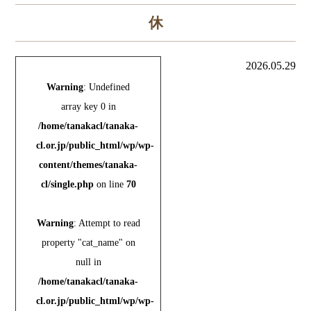
休
2026.05.29
Warning
: Undefined
array key 0 in
/home/tanakacl/tanaka-
cl.or.jp/public_html/wp/wp-
content/themes/tanaka-
cl/single.php
on line
70
Warning
: Attempt to read
property "cat_name" on
null in
/home/tanakacl/tanaka-
cl.or.jp/public_html/wp/wp-