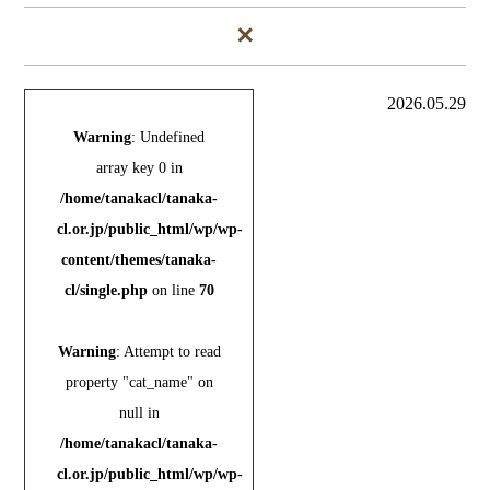
✕
2026.05.29
Warning
: Undefined
array key 0 in
/home/tanakacl/tanaka-
cl.or.jp/public_html/wp/wp-
content/themes/tanaka-
cl/single.php
on line
70
Warning
: Attempt to read
property "cat_name" on
null in
/home/tanakacl/tanaka-
cl.or.jp/public_html/wp/wp-