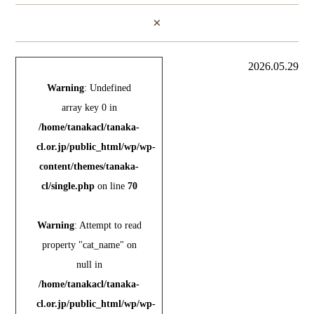
×
2026.05.29
Warning
: Undefined
array key 0 in
/home/tanakacl/tanaka-
cl.or.jp/public_html/wp/wp-
content/themes/tanaka-
cl/single.php
on line
70
Warning
: Attempt to read
property "cat_name" on
null in
/home/tanakacl/tanaka-
cl.or.jp/public_html/wp/wp-