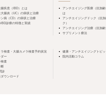
腸疾患（IBD）とは
アンチエイジング医療（抗加齢
性大腸炎（UC）の病状と治療
は
ーン病（CD）の病状と治療
アンチエイジングドック（抗加
IBD診療の特徴と実績
ク）
アンチエイジング治療（抗加齢
サプリメント療法
メラ検査・大腸カメラ検査予約状況
健康・アンチエイジングトピッ
ンダー
院内活動コラム
ー検査
診断
問診
表ダウンロード