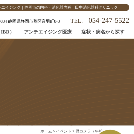
チエイジング｜静岡市の内科・消化器内科｜田中消化器科クリニック
054-247-5522
-0834 静岡県静岡市葵区音羽町8-3
IBD）
アンチエイジング医療
症状・病名から探す
ホーム
>
イベント
>
胃カメラ（午前）
>
×