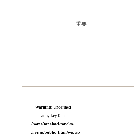
重要
Warning
: Undefined
array key 0 in
/home/tanakacl/tanaka-
cl.or.jp/public_html/wp/wp-