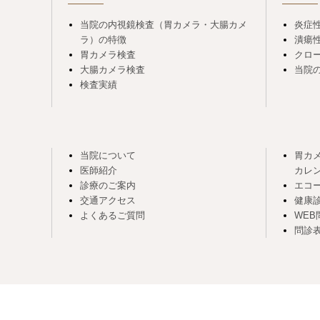
当院の内視鏡検査（胃カメラ・大腸カメ
炎症性
ラ）の特徴
潰瘍
胃カメラ検査
クロ
大腸カメラ検査
当院の
検査実績
当院について
胃カ
医師紹介
カレ
診療のご案内
エコ
交通アクセス
健康
よくあるご質問
WEB
問診