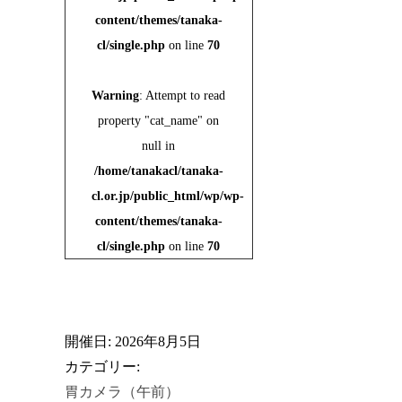
content/themes/tanaka-
cl/single.php
on line
70
Warning
: Attempt to read
property "cat_name" on
null in
/home/tanakacl/tanaka-
cl.or.jp/public_html/wp/wp-
content/themes/tanaka-
cl/single.php
on line
70
開催日: 2026年8月5日
カテゴリー:
胃カメラ（午前）