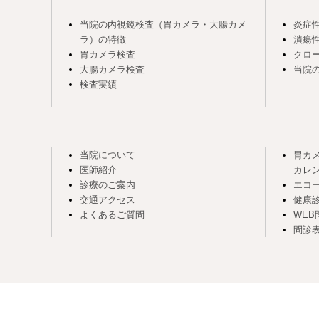
当院の内視鏡検査（胃カメラ・大腸カメ
炎症性
ラ）の特徴
潰瘍
胃カメラ検査
クロ
大腸カメラ検査
当院の
検査実績
当院について
胃カ
医師紹介
カレ
診療のご案内
エコ
交通アクセス
健康
よくあるご質問
WEB
問診