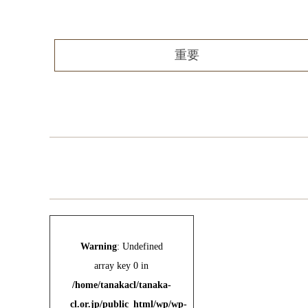
重要
Warning
: Undefined
array key 0 in
/home/tanakacl/tanaka-
cl.or.jp/public_html/wp/wp-