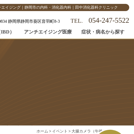
チエイジング｜静岡市の内科・消化器内科｜田中消化器科クリニック
054-247-5522
-0834 静岡県静岡市葵区音羽町8-3
IBD）
アンチエイジング医療
症状・病名から探す
ホーム
>
イベント
>
大腸カメラ（午後）
>
×