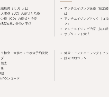
腸疾患（IBD）とは
アンチエイジング医療（抗加齢
性大腸炎（UC）の病状と治療
は
ーン病（CD）の病状と治療
アンチエイジングドック（抗加
IBD診療の特徴と実績
ク）
アンチエイジング治療（抗加齢
サプリメント療法
メラ検査・大腸カメラ検査予約状況
健康・アンチエイジングトピッ
ンダー
院内活動コラム
ー検査
診断
問診
表ダウンロード