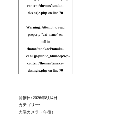
content/themes/tanaka-
cl/single.php
on line
70
Warning
: Attempt to read
property "cat_name" on
null in
/home/tanakacl/tanaka-
cl.or.jp/public_html/wp/wp-
content/themes/tanaka-
cl/single.php
on line
70
開催日: 2026年8月4日
カテゴリー:
大腸カメラ（午後）